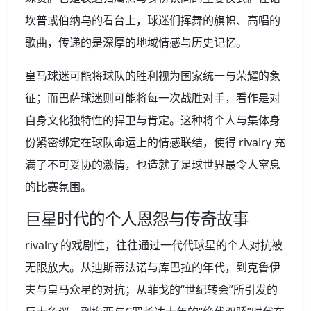
坎普或伯纳乌的看台上，球迷们挥舞的旗帜、高唱的
歌曲，传递的是深厚的地域情感与历史记忆。
皇马球迷可能将球队的胜利视为国家统一与荣耀的象
征；而巴萨球迷则可能将每一次战胜对手，看作是对
自身文化独特性的捍卫与肯定。这种将个人与集体身
份紧密绑定在球队命运上的情感联结，使得 rivalry 充
满了不可妥协的激情，也造就了足球世界最令人窒息
的比赛氛围。
巨星时代的个人恩怨与传奇故事
rivalry 的戏剧性，往往通过一代代球星的个人对抗被
无限放大。从迪斯蒂法诺与库巴拉的年代，到克鲁伊
夫与皇马众星的对抗；从菲戈的“世纪转会”所引发的