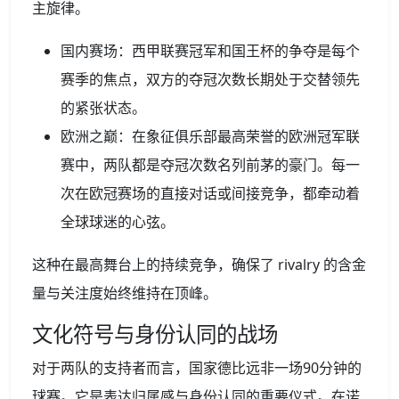
主旋律。
国内赛场：西甲联赛冠军和国王杯的争夺是每个
赛季的焦点，双方的夺冠次数长期处于交替领先
的紧张状态。
欧洲之巅：在象征俱乐部最高荣誉的欧洲冠军联
赛中，两队都是夺冠次数名列前茅的豪门。每一
次在欧冠赛场的直接对话或间接竞争，都牵动着
全球球迷的心弦。
这种在最高舞台上的持续竞争，确保了 rivalry 的含金
量与关注度始终维持在顶峰。
文化符号与身份认同的战场
对于两队的支持者而言，国家德比远非一场90分钟的
球赛。它是表达归属感与身份认同的重要仪式。在诺