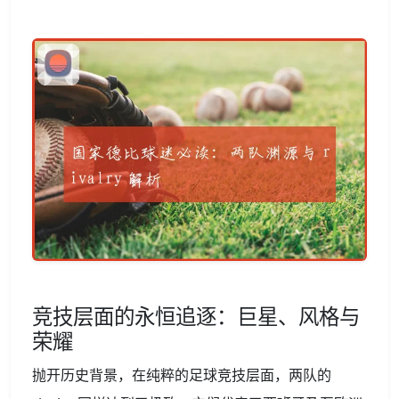
竞技层面的永恒追逐：巨星、风格与
荣耀
抛开历史背景，在纯粹的足球竞技层面，两队的