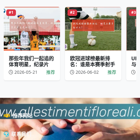
#1
#2
#3
那些年我们一起追的
欧冠进球榜最新排
U
体育明星，纪录片
名：谁是本赛季射手
与
2026-05-21
推荐
2026-06-02
推荐
2
推荐网站
联系我们