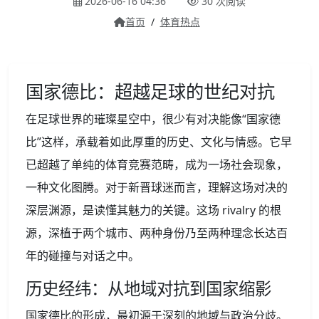
2026-06-16 04:36
30 次阅读
首页
/
体育热点
国家德比：超越足球的世纪对抗
在足球世界的璀璨星空中，很少有对决能像“国家德
比”这样，承载着如此厚重的历史、文化与情感。它早
已超越了单纯的体育竞赛范畴，成为一场社会现象，
一种文化图腾。对于新晋球迷而言，理解这场对决的
深层渊源，是读懂其魅力的关键。这场 rivalry 的根
源，深植于两个城市、两种身份乃至两种理念长达百
年的碰撞与对话之中。
历史经纬：从地域对抗到国家缩影
国家德比的形成，最初源于深刻的地域与政治分歧。