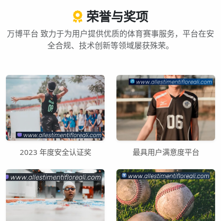
荣誉与奖项
万博平台 致力于为用户提供优质的体育赛事服务，平台在安
全合规、技术创新等领域屡获殊荣。
2023 年度安全认证奖
最具用户满意度平台