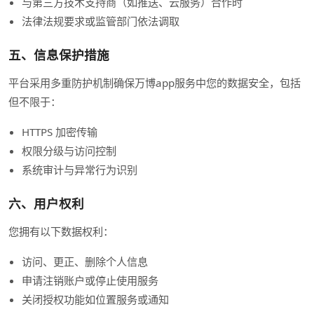
与第三方技术支持商（如推送、云服务）合作时
法律法规要求或监管部门依法调取
五、信息保护措施
平台采用多重防护机制确保万博app服务中您的数据安全，包括
但不限于：
HTTPS 加密传输
权限分级与访问控制
系统审计与异常行为识别
六、用户权利
您拥有以下数据权利：
访问、更正、删除个人信息
申请注销账户或停止使用服务
关闭授权功能如位置服务或通知